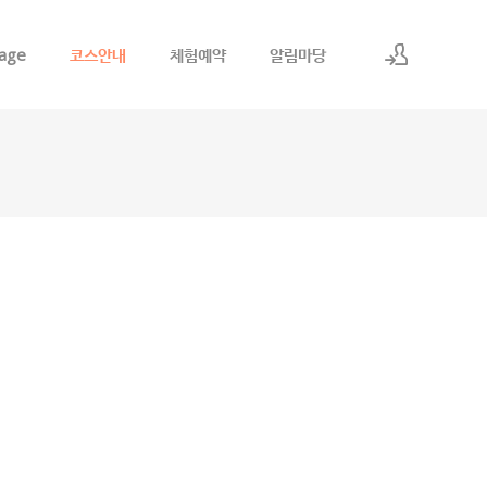
age
코스안내
체험예약
알림마당
로그인
회원가입