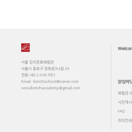
Welco
서울 김치문화체험관
서울시 종로구 경희궁3나길 24
전화 +82-2-318-7051
알림마
Email : kimchischool@naver.com
seoulkimchiacademy@gmail.com
체험관 소
사진게시
FAQ
위치안내 L