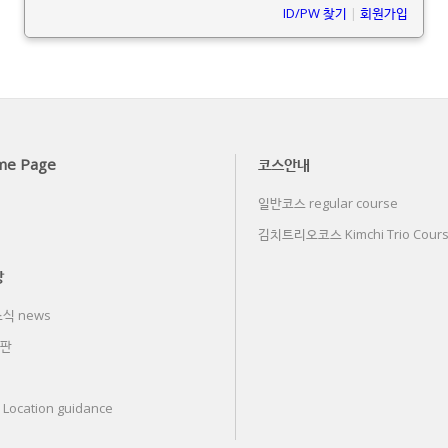
ID/PW 찾기
|
회원가입
me Page
코스안내
일반코스 regular course
김치트리오코스 Kimchi Trio Cour
당
식 news
판
ocation guidance