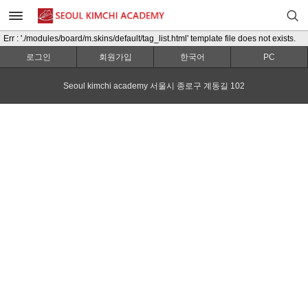
Err : './modules/board/m.skins/default/tag_list.html' template file does not exists.
로그인
회원가입
한국어
PC
Seoul kimchi academy 서울시 종로구 계동길 102