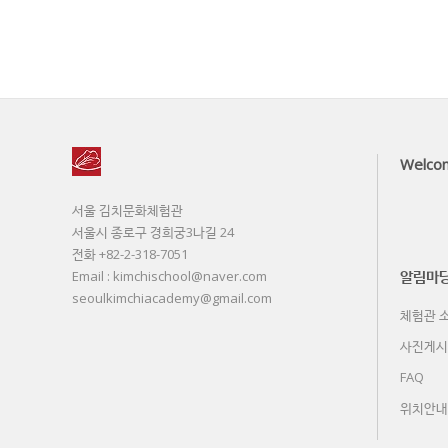
Welco
서울 김치문화체험관
서울시 종로구 경희궁3나길 24
전화 +82-2-318-7051
알림마
Email : kimchischool@naver.com
seoulkimchiacademy@gmail.com
체험관 소
사진게시
FAQ
위치안내 L