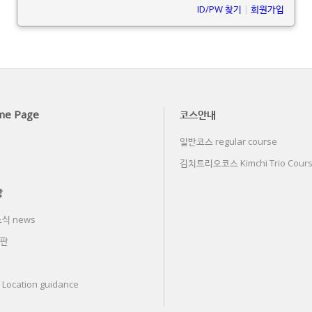
ID/PW 찾기
|
회원가입
me Page
코스안내
일반코스 regular course
김치트리오코스 Kimchi Trio Cour
당
식 news
판
ocation guidance